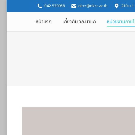
042-530958
nkcc@nkcc.ac.th
219 ม.1
หน้าแรก
เกี่ยวกับ วก.นาแก
หน่วยงานภาย