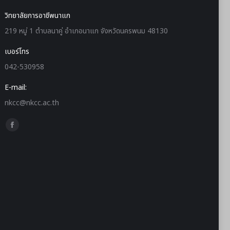
วิทยาลัยการอาชีพนาแก
219 หมู่ 1 ตำบลนาคู่ อำเภอนาแก จังหวัดนครพนม 48130
เบอร์โทร
042-530958
E-mail:
nkcc@nkcc.ac.th
Find us on: