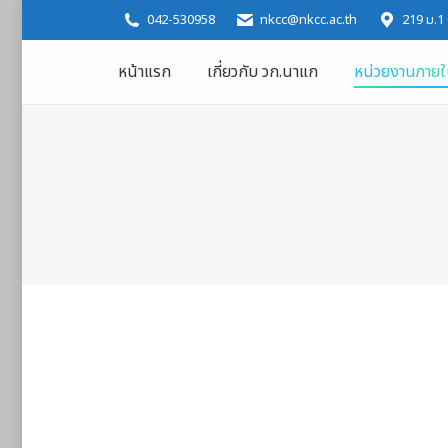
042-530958
nkcc@nkcc.ac.th
219 ม.1
หน้าแรก
เกี่ยวกับ วก.นาแก
หน่วยงานภาย