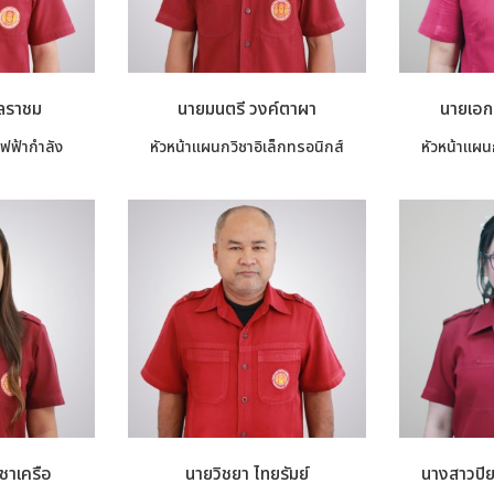
พลราชม
นายมนตรี วงค์ตาผา
นายเอกส
ฟฟ้ากำลัง
หัวหน้าแผนกวิชาอิเล็กทรอนิกส์
หัวหน้าแผน
ชาเครือ
นายวิชยา ไทยรัมย์
นางสาวปิย