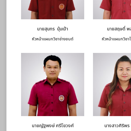
นายสุนทร ปุ่มเป้า
นายสฤษดิ์ 
หัวหน้าแผนกวิชาช่างยนต์
หัวหน้าแผนกวิชาไ
นายญัฐพงษ์ ศรีโยวงศ์
นางสาวศิริพร 