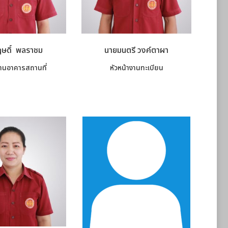
ษดิ์ พลราชม
นายมนตรี วงค์ตาผา
งานอาคารสถานที่
หัวหน้างานทะเบียน