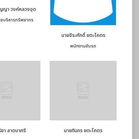
ญญา วงค์หลวงอุด
่ฝ่ายบริหารทรัพยากร
นายจีระศักดิ์ ยตะโคตร
พนักงานขับรถ
ริยา ลาดบาศรี
นายทินกร ยตะโคตร