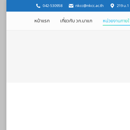
042-530958
nkcc@nkcc.ac.th
219 ม.1
หน้าแรก
เกี่ยวกับ วก.นาแก
หน่วยงานภาย