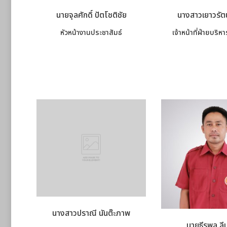
นายจุลศักดิ์ ปัตโชติชัย
นางสาวเยาวรัต
หัวหน้างานประชาสัมธ์
เจ้าหน้าที่ฝ่ายบริ
นางสาวปราณี นันต๊ะภาพ
นายธีรพล ลี