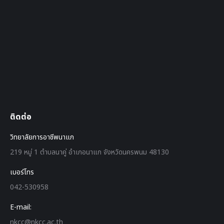
ติดต่อ
วิทยาลัยการอาชีพนาแก
219 หมู่ 1 ตำบลนาคู่ อำเภอนาแก จังหวัดนครพนม 48130
เบอร์โทร
042-530958
E-mail:
nkcc@nkcc.ac.th