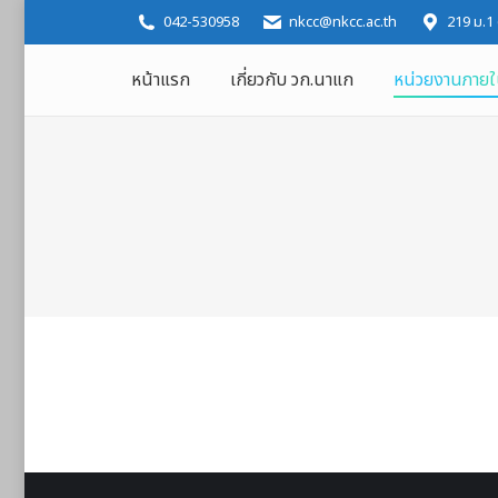
042-530958
nkcc@nkcc.ac.th
219 ม.1
หน้าแรก
เกี่ยวกับ วก.นาแก
หน่วยงานภาย