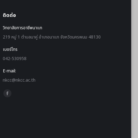
ติดต่อ
วิทยาลัยการอาชีพนาแก
219 หมู่ 1 ตำบลนาคู่ อำเภอนาแก จังหวัดนครพนม 48130
เบอร์โทร
042-530958
E-mail:
nkcc@nkcc.ac.th
Find us on: